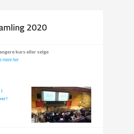
samling 2020
angere kurs eller selge
s mere her
 i
ber!