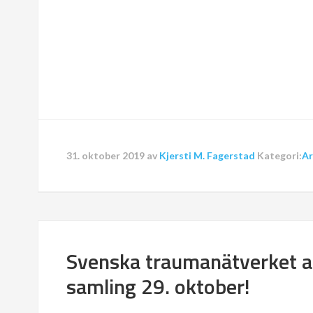
31. oktober 2019
av
Kjersti M. Fagerstad
Kategori:
Ar
Svenska traumanätverket ar
samling 29. oktober!