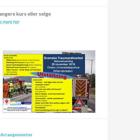
angere kurs eller selge
s mere her
:
Arrangementer