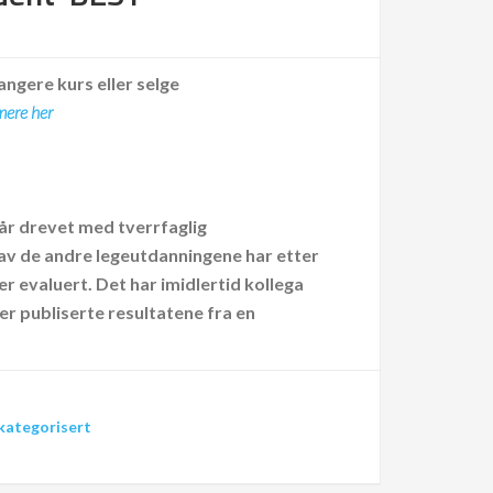
angere kurs eller selge
mere her
 år drevet med tverrfaglig
 av de andre legeutdanningene har etter
r evaluert. Det har imidlertid kollega
er publiserte resultatene fra en
kategorisert