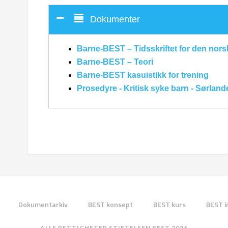
Dokumenter
Barne-BEST – Tidsskriftet for den nors
Barne-BEST – Teori
Barne-BEST kasuistikk for trening
Prosedyre - Kritisk syke barn - Sørlan
Dokumentarkiv
BEST konsept
BEST kurs
BEST i
ALLE RETTIGHETER STIFTELSEN BEST 2026