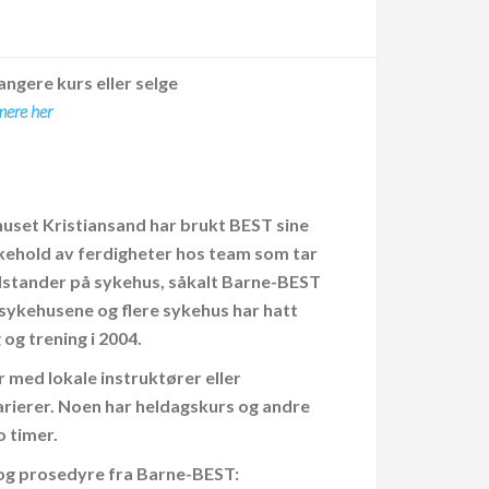
angere kurs eller selge
mere her
uset Kristiansand har brukt BEST sine
ikehold av ferdigheter hos team som tar
tilstander på sykehus, såkalt Barne-BEST
 sykehusene og flere sykehus har hatt
og trening i 2004.
r med lokale instruktører eller
varierer. Noen har heldagskurs og andre
o timer.
 og prosedyre fra Barne-BEST: