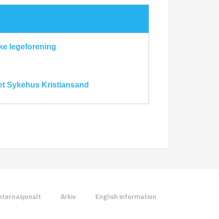
ke legeforening
det Sykehus Kristiansand
nternasjonalt
Arkiv
English information