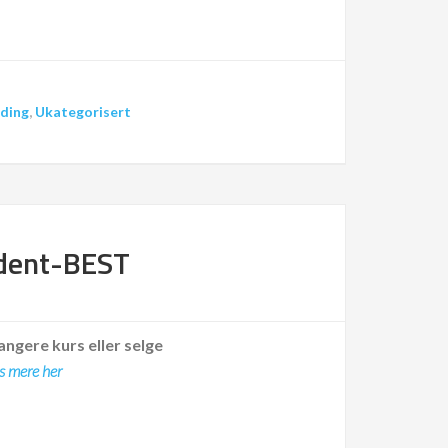
ding
,
Ukategorisert
udent-BEST
angere kurs eller selge
s mere her