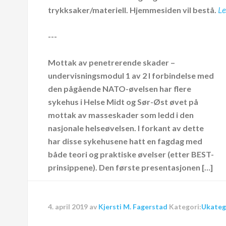
trykksaker/materiell.
Hjemmesiden vil bestå.
Le
---
Mottak av penetrerende skader –
undervisningsmodul 1 av 2 I forbindelse med
den pågående NATO-øvelsen har flere
sykehus i Helse Midt og Sør-Øst øvet på
mottak av masseskader som ledd i den
nasjonale helseøvelsen. I forkant av dette
har disse sykehusene hatt en fagdag med
både teori og praktiske øvelser (etter BEST-
prinsippene). Den første presentasjonen […]
4. april 2019
av
Kjersti M. Fagerstad
Kategori:
Ukateg