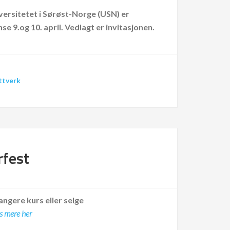
ersitetet i Sørøst-Norge (USN) er
 9.og 10. april. Vedlagt er invitasjonen.
ttverk
fest
angere kurs eller selge
s mere her