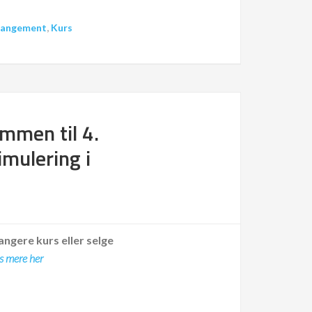
rangement
,
Kurs
mmen til 4.
mulering i
angere kurs eller selge
s mere her