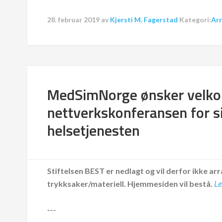
28. februar 2019
av
Kjersti M. Fagerstad
Kategori:
Ar
MedSimNorge ønsker velko
nettverkskonferansen for si
helsetjenesten
Stiftelsen BEST er nedlagt og vil derfor ikke arr
trykksaker/materiell.
Hjemmesiden vil bestå.
Le
---