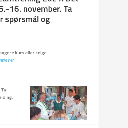
5.-16. november. Ta
r spørsmål og
angere kurs eller selge
mere her
 Ta
lding.