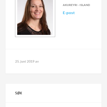
AKUREYRI - ISLAND
E-post
25. juni 2019
av
SØK