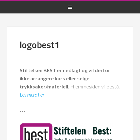
logobest1
Stiftelsen BEST er nedlagt og vil derfor
ikke arrangere kurs eller selge
trykksaker/materiell.
Hjemmesiden vil bestå.
Les mere her
---