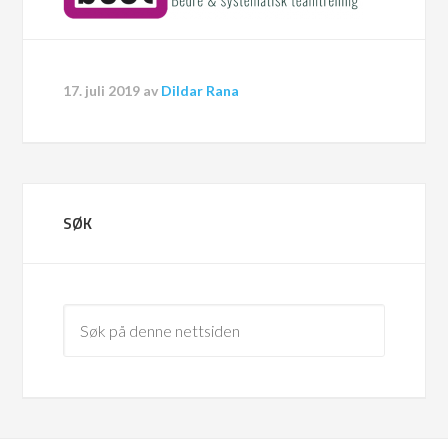
17. juli 2019
av
Dildar Rana
SØK