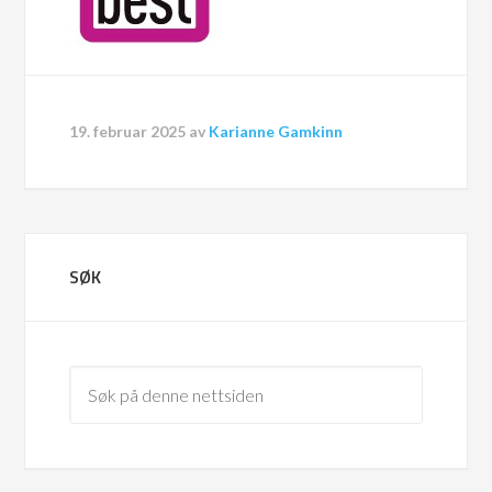
19. februar 2025
av
Karianne Gamkinn
SØK