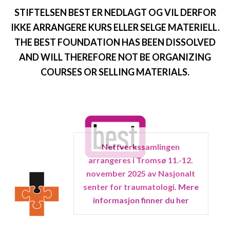
STIFTELSEN BEST ER NEDLAGT OG VIL DERFOR
IKKE ARRANGERE KURS ELLER SELGE MATERIELL.
THE BEST FOUNDATION HAS BEEN DISSOLVED
AND WILL THEREFORE NOT BE ORGANIZING
COURSES OR SELLING MATERIALS.
Nettverkssamlingen
arrangeres i Tromsø 11.-12.
november 2025 av Nasjonalt
senter for traumatologi.
Mere
informasjon finner du her