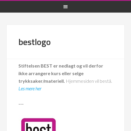
bestlogo
Stiftelsen BEST er nedlagt og vil derfor
ikke arrangere kurs eller selge
trykksaker/materiell.
Hjemmesiden vil bestå.
Les mere her
---