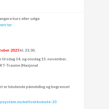
angere kurs eller selge
mere her
tober 2023
kl. 23.30.
n tirsdag 14. og onsdag 15. november.
NKT-Traume (Nasjonal
Det er bindende påmelding og begrenset
ngssystem.no/nettverksmote-23