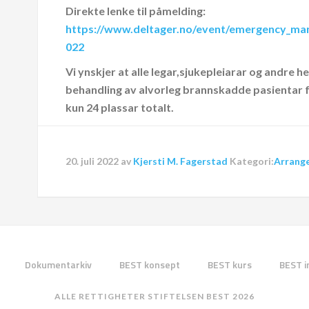
Direkte lenke til påmelding:
https://www.deltager.no/event/emergency_m
022
Vi ynskjer at alle legar,sjukepleiarar og andre 
behandling av alvorleg brannskadde pasientar få
kun 24 plassar totalt.
20. juli 2022
av
Kjersti M. Fagerstad
Kategori:
Arrang
Dokumentarkiv
BEST konsept
BEST kurs
BEST i
ALLE RETTIGHETER STIFTELSEN BEST 2026