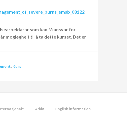
anagement_of_severe_burns_emsb_08122
helsearbeidarar som kan få ansvar for
r moglegheit til å ta dette kurset. Det er
ement
,
Kurs
nternasjonalt
Arkiv
English information