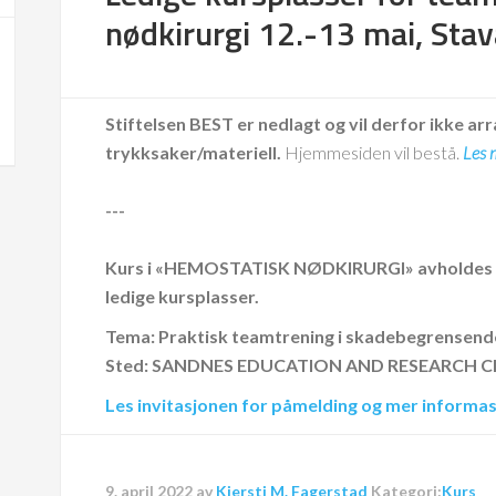
nødkirurgi 12.-13 mai, Sta
Stiftelsen BEST er nedlagt og vil derfor ikke arr
trykksaker/materiell.
Hjemmesiden vil bestå.
Les 
---
Kurs i «HEMOSTATISK NØDKIRURGI» avholdes i S
ledige kursplasser.
Tema: Praktisk teamtrening i skadebegrensende
Sted: SANDNES EDUCATION AND RESEARCH 
Les invitasjonen for påmelding og mer informas
9. april 2022
av
Kjersti M. Fagerstad
Kategori:
Kurs